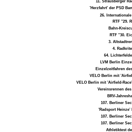
11. Strausberger 
'Herzfahrt' der PSD B
26. International
RTF "29. 
Bahn-Kreiscu
RTF "30. Ei
3. Altstadtr
4. Radkrit
64. Lichterfel
LVM Berlin Einze
Einzelzeitfahren d
VELO Berlin mit 'Airfi
VELO Berlin mit 'Airfield-Race
Vereinsrennen des
BRV-Jahresh
107. Berliner Se
'Radsport Heinze'
107. Berliner Se
107. Berliner Se
Athletiktest 