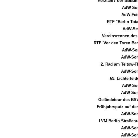
'Herzfahrt' der BBBa
AdW-Son
AdW-Fei
RTF "Berlin Tot
AdW-Sch
Vereinsrennen des
RTF 'Vor den Toren Be
AdW-Son
AdW-Son
2. Rad am Teltow-F
AdW-Son
69. Lichterfe
AdW-Son
AdW-Son
Geländetour des BSV
Frühjahrsputz auf de
AdW-Son
LVM Berlin Straßenr
AdW-Son
AdW-Son