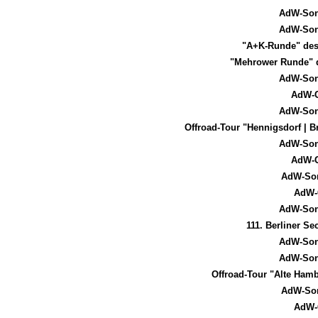
AdW-Son
AdW-Son
"A+K-Runde" des
"Mehrower Runde" 
AdW-Son
AdW-C
AdW-Son
Offroad-Tour "Hennigsdorf | B
AdW-Son
AdW-C
AdW-Son
AdW-
AdW-Son
111. Berliner S
AdW-Son
AdW-Son
Offroad-Tour "Alte Ham
AdW-Son
AdW-