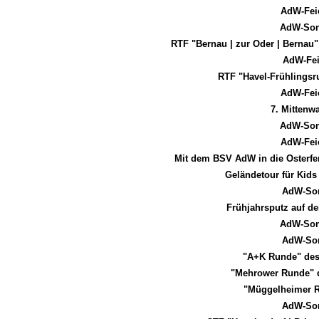
AdW-Fei
AdW-Son
RTF "Bernau | zur Oder | Bernau
AdW-Fei
RTF "Havel-Frühlingsru
AdW-Fei
7. Mittenw
AdW-Son
AdW-Fei
Mit dem BSV AdW in die Osterfer
Geländetour für Kids
AdW-Son
Frühjahrsputz auf d
AdW-Son
AdW-Son
"A+K Runde" des
"Mehrower Runde" 
"Müggelheimer 
AdW-Son