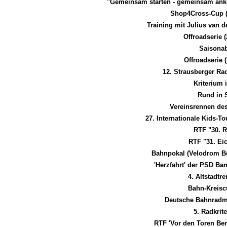
"Gemeinsam starten - gemeinsam an
Shop4Cross-Cup (
Training mit Julius van 
Offroadserie 
Saisonab
Offroadserie 
12. Strausberger R
Kriterium
Rund in
Vereinsrennen de
27. Internationale Kids-T
RTF "30. 
RTF "31. Ei
Bahnpokal (Velodrom B
'Herzfahrt' der PSD B
4. Altstadtr
Bahn-Kreisc
Deutsche Bahnradme
5. Radkrit
RTF 'Vor den Toren Be