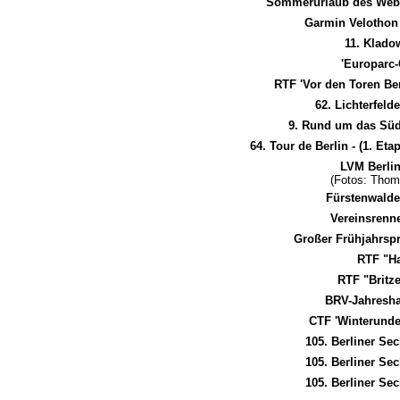
Sommerurlaub des Webm
Garmin Velothon
11. Klado
'Europarc-
RTF 'Vor den Toren Be
62. Lichterfel
9. Rund um das Süd
64. Tour de Berlin - (1. E
LVM Berlin
(Fotos: Thom
Fürstenwald
Vereinsrenne
Großer Frühjahrsp
RTF "H
RTF "Britz
BRV-Jahresh
CTF 'Winterunde
105. Berliner Se
105. Berliner Se
105. Berliner Se