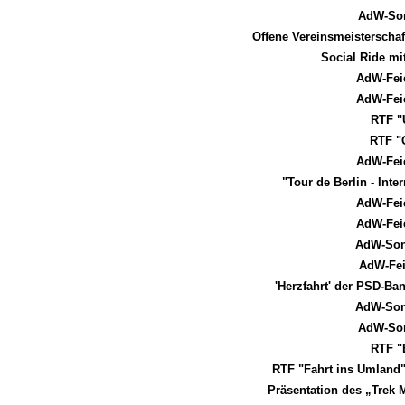
AdW-Son
Offene Vereinsmeisterscha
Social Ride mit
AdW-Fei
AdW-Fei
RTF "
RTF "
AdW-Fei
"Tour de Berlin - Int
AdW-Fei
AdW-Fei
AdW-Son
AdW-Fei
'Herzfahrt' der PSD-B
AdW-Son
AdW-Son
RTF "
RTF "Fahrt ins Umland" 
Präsentation des „Trek 