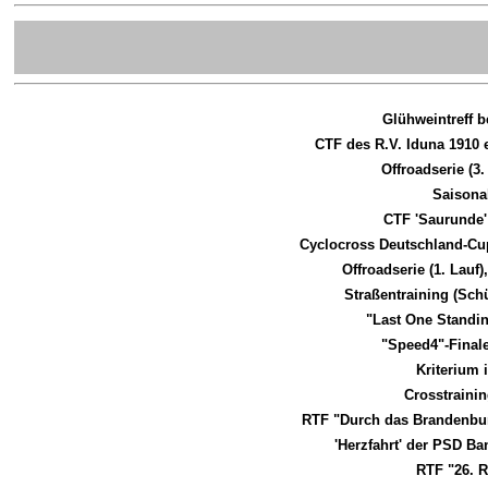
Glühweintreff b
CTF des R.V. Iduna 1910 
Offroadserie (3
Saisona
CTF 'Saurunde'
Cyclocross Deutschland-Cu
Offroadserie (1. Lau
Straßentraining (Sch
"Last One Standin
"Speed4"-Final
Kriterium
Crosstraini
RTF "Durch das Brandenbur
'Herzfahrt' der PSD B
RTF "26. 