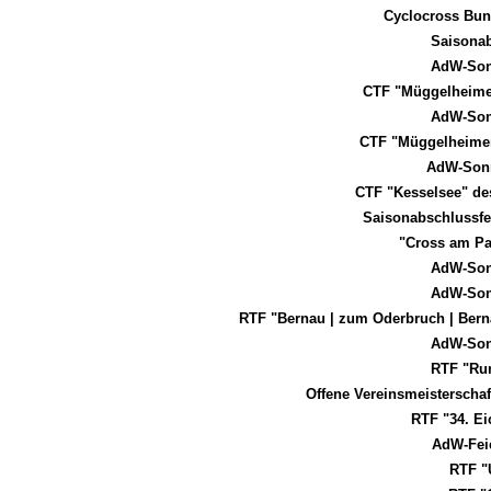
Cyclocross Bun
Saisonab
AdW-Son
CTF "Müggelheim
AdW-Son
CTF "Müggelheimer
AdW-Sonn
CTF "Kesselsee" de
Saisonabschlussfe
"Cross am Pa
AdW-Son
AdW-Son
RTF "Bernau | zum Oderbruch | Bern
AdW-Son
RTF "Ru
Offene Vereinsmeisterscha
RTF "34. E
AdW-Fei
RTF "