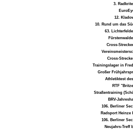
3. Radkrit
EuroEy
12. Klado
10. Rund um das Süd
63. Lichterfel
Fürstenwald
Cross-Strecke
Vereinsmeistersc
Cross-Strecke
Trainingslager in Fred
Großer Frühjahrsp
Athletiktest d
RTF "Britz
Straßentraining (Sch
BRV-Jahresh
106. Berliner Se
Radsport Heinze 
106. Berliner Se
Neujahrs-Treff 