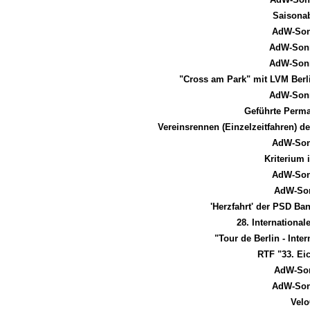
Saisonab
AdW-Son
AdW-Sonn
AdW-Sonn
"Cross am Park" mit LVM Berl
AdW-Sonn
Geführte Perm
Vereinsrennen (Einzelzeitfahren)
AdW-Son
Kriterium
AdW-Son
AdW-Son
'Herzfahrt' der PSD B
28. International
"Tour de Berlin - Int
RTF "33. Ei
AdW-Son
AdW-Son
Velo