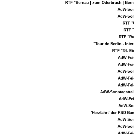
RTF "Bernau | zum Oderbruch | Bern
AdW-Son
AdW-Son
RTF "
RTF 
RTF "Ru
"Tour de Berlin - Int
RTF "34. E
AdW-Fei
AdW-Fei
AdW-Son
AdW-Fei
AdW-Fei
AdW-Sonntagstrai
AdW-Fei
AdW-Son
'Herzfahrt' der PSD-B
AdW-Son
AdW-Son
AdW-Fei