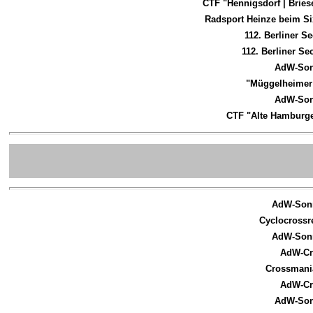
CTF "Hennigsdorf | Bries
Radsport Heinze beim S
112. Berliner S
112. Berliner S
AdW-Son
"Müggelheimer 
AdW-Son
CTF "Alte Hamburge
AdW-Sonn
Cyclocrossr
AdW-Sonn
AdW-Cr
Crossmania
AdW-Cr
AdW-Son