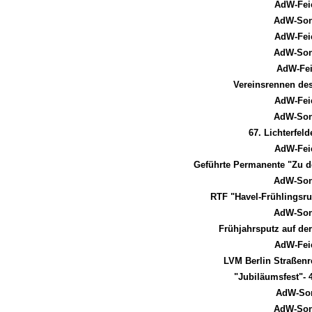
AdW-Fei
AdW-Son
AdW-Fei
AdW-Son
AdW-Fei
Vereinsrennen de
AdW-Fei
AdW-Son
67. Lichterfe
AdW-Fei
Geführte Permanente "Zu d
AdW-Son
RTF "Havel-Frühlingsru
AdW-Son
Frühjahrsputz auf de
AdW-Fei
LVM Berlin Straßenr
"Jubiläumsfest"- 
AdW-Son
AdW-Son