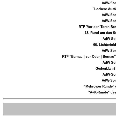
AdW-Son
"Lockere Ausfa
AdW-Son
AdW-Son
RTF 'Vor den Toren Be
13. Rund um das Sü
AdW-Son
66. Lichterfe
AdW-Son
RTF "Bernau | zur Oder | Bernau
AdW-Son
Gedenkfahrt 
AdW-Son
AdW-Son
"Mehrower Runde" 
"A+K-Runde" des