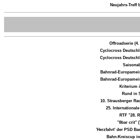
Neujahrs-Treff 
Offroadserie (4
Cyclocross Deutsch
Cyclocross Deutsch
Saisonab
Bahnrad-Europameist
Bahnrad-Europameist
Kriterium
Rund in
10. Strausberger R
25. International
RTF "28. 
"8bar crit"
'Herzfahrt' der PSD B
Bahn-Kreiscup in 