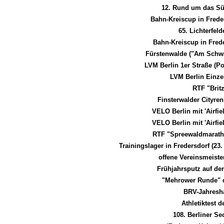
12. Rund um das Sü
Bahn-Kreiscup in Frede
65. Lichterfe
Bahn-Kreiscup in Fred
Fürstenwalde ("Am Schw
LVM Berlin 1er Straße (P
LVM Berlin Einze
RTF "Brit
Finsterwalder Cityre
VELO Berlin mit 'Airfi
VELO Berlin mit 'Airfi
RTF "Spreewaldmarat
Trainingslager in Fredersdorf (23.
offene Vereinsmeiste
Frühjahrsputz auf de
"Mehrower Runde" 
BRV-Jahresh
Athletiktest
108. Berliner Se