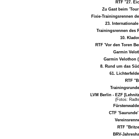
RTF "27. Ei
Zu Gast beim 'Tour 
Fixie-Trainingsrennen d
23. International
Trainingsrennen des 
10. Klado
RTF 'Vor den Toren Be
Garmin Velo
Garmin Velothon (
8. Rund um das Süd
61. Lichterfel
RTF "B
Trainingsrund
LVM Berlin - EZF [Lehnit
(Fotos: Radt
Fürstenwald
CTF 'Saurunde'
Vereinsrenne
RTF "Britz
BRV-Jahresh