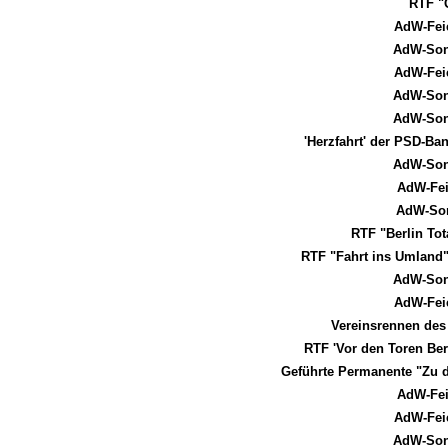
RTF "
AdW-Fei
AdW-Son
AdW-Fei
AdW-Son
AdW-Son
'Herzfahrt' der PSD-B
AdW-Son
AdW-Fei
AdW-Son
RTF "Berlin To
RTF "Fahrt ins Umland" 
AdW-Son
AdW-Fei
Vereinsrennen des
RTF 'Vor den Toren Be
Geführte Permanente "Zu d
AdW-Fei
AdW-Fei
AdW-Son